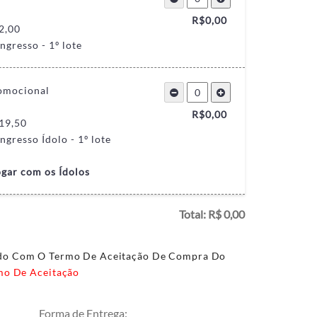
R$
0,00
2,00
Ingresso - 1º lote
romocional
R$
0,00
19,50
Ingresso Ídolo - 1º lote
ogar com os Ídolos
Total: R$
0,00
rdo Com O Termo De Aceitação De Compra Do
mo De Aceitação
Forma de Entrega: