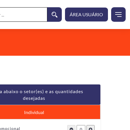
a abaixo o setor(es) e as quantidades
desejadas
Individual
romocional