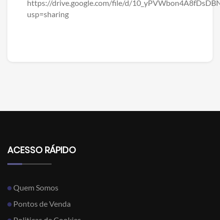
https://drive.google.com/file/d/10_yPVWbon4A8fDsD
usp=sharing
ACESSO RÁPIDO
Quem Somos
Pontos de Venda
Politicas de Cookies